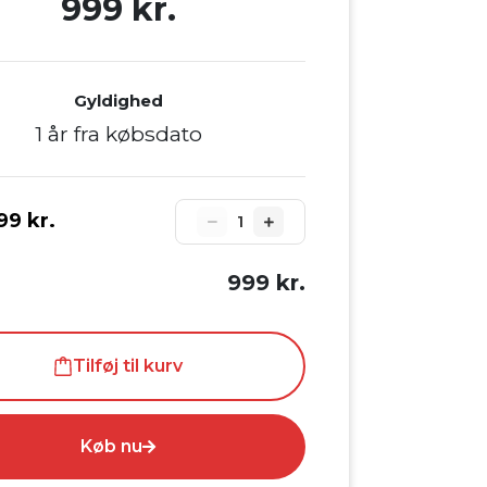
999 kr.
Gyldighed
1 år fra købsdato
99 kr.
1
999 kr.
Tilføj til kurv
Køb nu