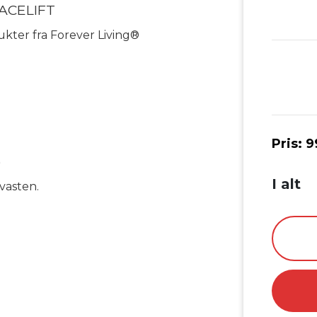
ACELIFT
kter fra Forever Living®
Pris:
9
)
I alt
vasten.